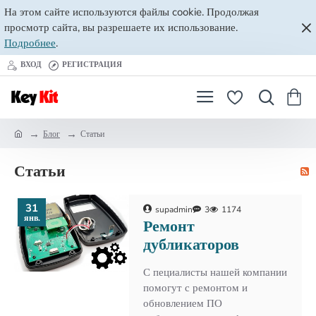
На этом сайте используются файлы cookie. Продолжая
просмотр сайта, вы разрешаете их использование.
Подробнее
.
ВХОД
РЕГИСТРАЦИЯ
Блог
Статьи
h
o
Статьи
m
e
31
supadmin
3
1174
янв.
Ремонт
дубликаторов
С пециалисты нашей компании
помогут с ремонтом и
обновлением ПО