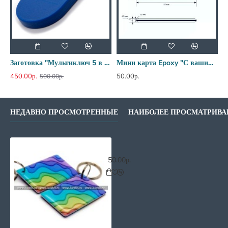
Заготовка "Мультиключ 5 в 1" RFID + MF Zero
Мини карта Epoxy "С вашим логотипом"
Б
450.00р.
50.00р.
2
500.00р.
НЕДАВНО ПРОСМОТРЕННЫЕ
НАИБОЛЕЕ ПРОСМАТРИВ
Мини карта Epoxy MF Zero "Абстра
50.00р.