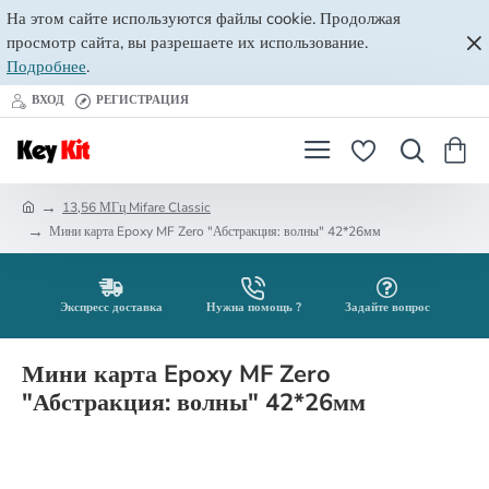
На этом сайте используются файлы cookie. Продолжая
просмотр сайта, вы разрешаете их использование.
Подробнее
.
ВХОД
РЕГИСТРАЦИЯ
13,56 МГц Mifare Classic
h
Мини карта Epoxy MF Zero "Абстракция: волны" 42*26мм
o
m
e
Экспресс доставка
Нужна помощь ?
Задайте вопрос
Мини карта Epoxy MF Zero
"Абстракция: волны" 42*26мм