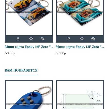
Мини карта Epoxy MF Zero "Мерседес" 50*30 мм
Мини карта Epoxy MF Zero "Котенок под пледом" 42*26мм
50.00р.
50.00р.
5
ВАМ ПОНРАВИТСЯ