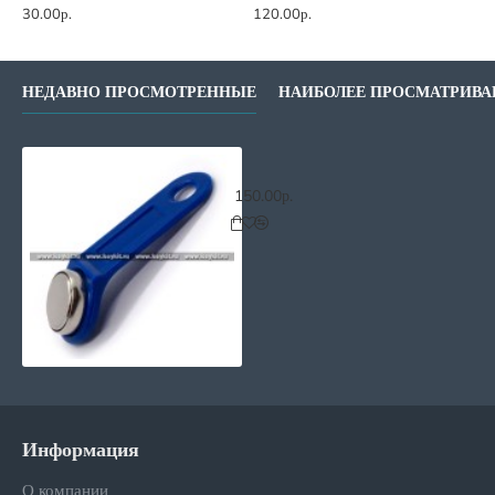
30.00р.
120.00р.
1
НЕДАВНО ПРОСМОТРЕННЫЕ
НАИБОЛЕЕ ПРОСМАТРИВ
Ключ - заготовка RW99 (Визит)
150.00р.
Информация
О компании