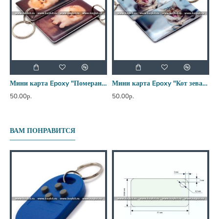
Мини карта Epoxy "Померанский шпиц" 50*30 мм
Мини карта Epoxy "Кот зевака" 50*30 мм
50.00р.
50.00р.
5
ВАМ ПОНРАВИТСЯ