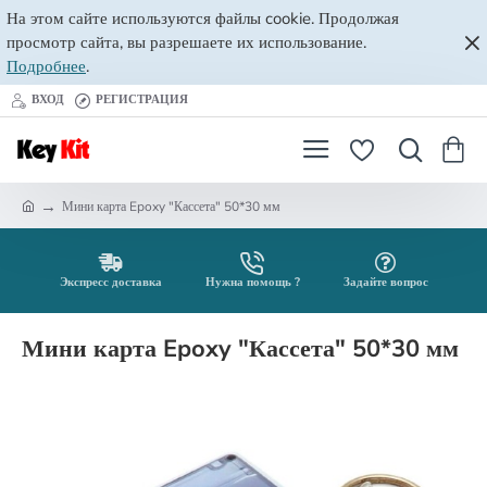
На этом сайте используются файлы cookie. Продолжая
просмотр сайта, вы разрешаете их использование.
Подробнее
.
ВХОД
РЕГИСТРАЦИЯ
Мини карта Epoxy "Кассета" 50*30 мм
h
o
m
e
Экспресс доставка
Нужна помощь ?
Задайте вопрос
Мини карта Epoxy "Кассета" 50*30 мм