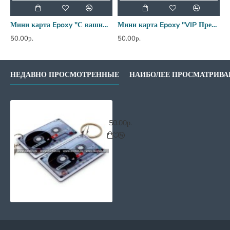
Мини карта Epoxy "С вашим логотипом"
Мини карта Epoxy "VIP Премиум" 50*30 мм
50.00р.
50.00р.
5
НЕДАВНО ПРОСМОТРЕННЫЕ
НАИБОЛЕЕ ПРОСМАТРИВ
Мини карта Epoxy "Кассета" 50*30
50.00р.