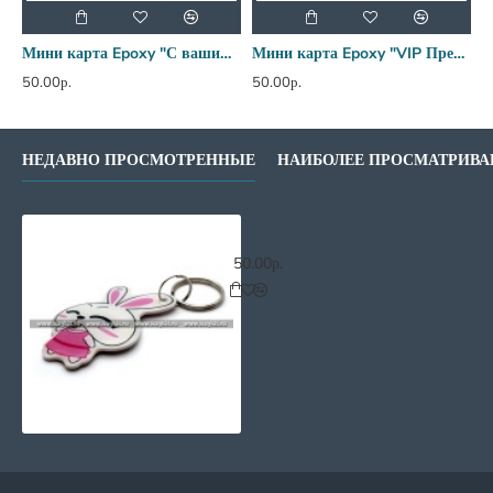
Мини карта Epoxy "С вашим логотипом"
Мини карта Epoxy "VIP Премиум" 50*30 мм
50.00р.
50.00р.
5
НЕДАВНО ПРОСМОТРЕННЫЕ
НАИБОЛЕЕ ПРОСМАТРИВ
Мини карта Epoxy фигура "Зайка"
50.00р.