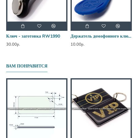
Ключ - заготовка RW1990
Держатель домофонного ключа 18 мм
30.00р.
10.00р.
5
ВАМ ПОНРАВИТСЯ